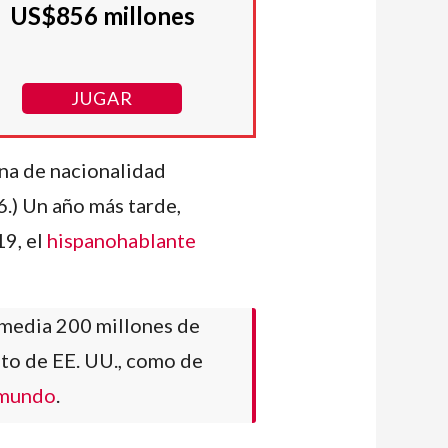
US$856 millones
JUGAR
na de nacionalidad
.) Un año más tarde,
19, el
hispanohablante
 media 200 millones de
nto de EE. UU., como de
 mundo
.