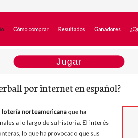
io
Cómo comprar
Resultados
Ganadores
¿Q
Jugar
rball por internet en español?
e
lotería norteamericana
que ha
es a lo largo de su historia. El interés
onteras, lo que ha provocado que sus